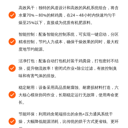
most relevant experience by remembering your
高效风干：独特的风道设计和高效的风机系统组合，将含
preferences and repeat visits. By clicking
水量70%～80%的鲜鸡粪，在24～48小时内快速均匀干
"Accept All", you consent to the use of ALL the
燥至25%以下，直接成为优质有机肥原料。
cookies. However, you may visit "Cookies
Settings" to provide a controlled consent.
智能控制：配备智能化控制系统，可实现一键启动，分区
精准控制，节约人力成本，确保干燥效果的同时，最大程
Privacy Policy
|
lmprint
|
Cookie Settings
度地节约能源。
洁净打包：配备自动打包机封装干鸡粪袋，打包密封不结
Accepet All >>
Deny
块，提升物流效率！密闭式作业+除尘过滤，有效控制臭
味和有害气体的排放。
Powered by Usercentrics Consent Management
稳定耐用：设备采用高品质耐腐蚀、耐磨损材料打造，六
大核心模块协同作业，长期稳定运行无故障，使用寿命更
长。
节能环保：利用鸡舍尾端排出的余热+压力通风系统干
燥，大幅降低能源消耗，比传统的烘干方式更省钱、更环