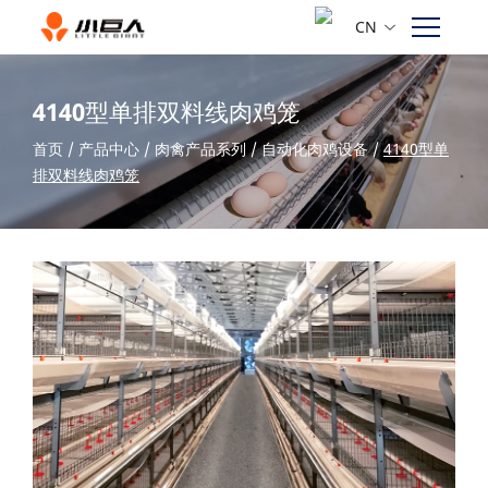
CN
4140型单排双料线肉鸡笼
首页
/
产品中心
/
肉禽产品系列
/
自动化肉鸡设备
/
4140型单
排双料线肉鸡笼