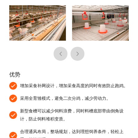
优势
增加采⾷补⽹设计，增加采⾷⾼度的同时有效防⽌跑鸡。
采⽤全育雏模式，避免⼆次分鸡，减少劳动⼒。
新型⾷槽可以减少饲料浪费，同时料槽底部带由倒⾓设
Privacy Settings
计，防⽌饲料堆积变质。
We use cookies on our website to give you the
合理通风布局，整场规划，达到理想饲养条件，轻松上
most relevant experience by remembering your