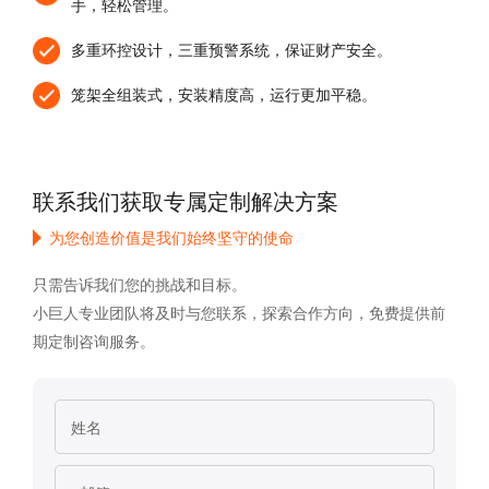
⼿，轻松管理。
preferences and repeat visits. By clicking
多重环控设计，三重预警系统，保证财产安全。
"Accept All", you consent to the use of ALL the
cookies. However, you may visit "Cookies
笼架全组装式，安装精度⾼，运⾏更加平稳。
Settings" to provide a controlled consent.
Privacy Policy
|
lmprint
|
Cookie Settings
联系我们获取专属定制解决方案
Accepet All >>
Deny
为您创造价值是我们始终坚守的使命
只需告诉我们您的挑战和目标。
Powered by Usercentrics Consent Management
小巨人专业团队将及时与您联系，探索合作方向，免费提供前
期定制咨询服务。