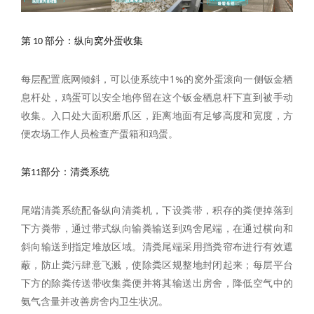
We use cookies on our website to give you the
most relevant experience by remembering your
第 10 部分
：纵向窝外蛋收集
preferences and repeat visits. By clicking
"Accept All", you consent to the use of ALL the
每层配置底网倾斜，可以使系统中1%的窝外蛋滚向一侧钣金栖
cookies. However, you may visit "Cookies
息杆处，鸡蛋可以安全地停留在这个钣金栖息杆下直到被手动
Settings" to provide a controlled consent.
收集。入口处大面积磨爪区，距离地面有足够高度和宽度，方
便农场工作人员检查产蛋箱和鸡蛋。
Privacy Policy
|
lmprint
|
Cookie Settings
第11部分：清粪系统
Accepet All >>
Deny
尾端清粪系统配备纵向清粪机，下设粪带，积存的粪便掉落到
Powered by Usercentrics Consent Management
下方粪带，通过带式纵向输粪输送到鸡舍尾端，在通过横向和
斜向输送到指定堆放区域。清粪尾端采用挡粪帘布进行有效遮
蔽，防止粪污肆意飞溅，使除粪区规整地封闭起来；每层平台
下方的除粪传送带收集粪便并将其输送出房舍，降低空气中的
氨气含量并改善房舍内卫生状况。