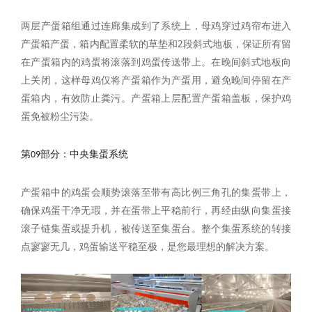
两层产蛋箱组通过连廊集成到了系统上，母鸡穿过鸡帘布进入
产蛋箱产蛋，箱内配置柔软的草垫和2段斜式地板，保证所有留
在产蛋箱内的鸡蛋将滚落到鸡蛋传送带上。在晚间斜式地板向
上关闭，这样母鸡仅将产蛋箱作为产蛋用，避免晚间停留在产
蛋箱内，有效防止粪污。产蛋箱上层配置产蛋箱盖板，保护鸡
蛋免被粉尘污染。
第09部分：中央集蛋系统
产蛋箱中的鸡蛋会顺势滚落至带有高比例三角孔的集蛋带上，
确保鸡蛋干净无瑕，并在蛋带上平稳前行，再经由纵向集蛋接
滚子链集蛋或提升机，被传送至集蛋台。整个集蛋系统的转接
点寥寥无几，鸡蛋输送平稳至极，是您最理想的解决方案。
Privacy Settings