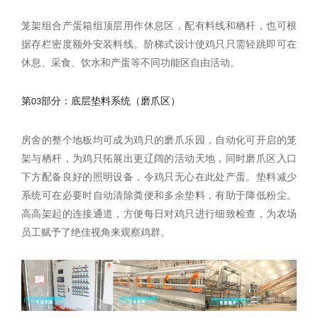
笼架组合产蛋箱组顶层用作休息区，配有料线和栖杆，也可根
据存栏密度额外安装料线。阶梯式设计使鸡只只需轻跳即可在
休息、采食、饮水和产蛋等不同功能区自由活动。
第03部分：
底层垫料系统（磨爪区）
房舍的整个地板均可成为鸡只的磨爪乐园，自动化可开启的笼
架与栖杆，为鸡只拓展出更辽阔的活动天地，同时磨爪区入口
下方配备良好的照明设备，令鸡只无心在此处产蛋。垫料减少
系统可在必要时自动清除粪便和多余垫料，有助于降低粉尘。
高高架起的连接通道，方便每日对鸡只进行细致检查，为农场
员工赋予了绝佳视角来观察鸡群。