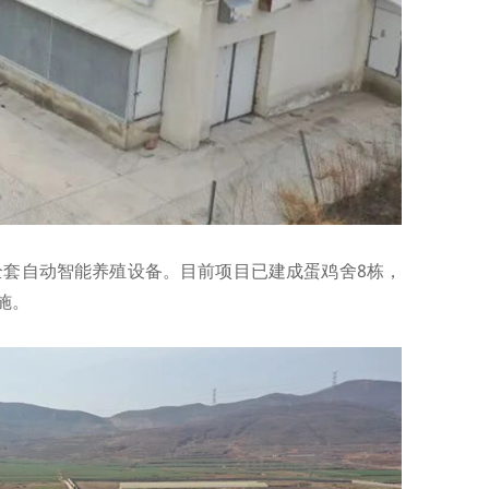
全套自动智能养殖设备。目前项目已建成蛋鸡舍8栋，
施。