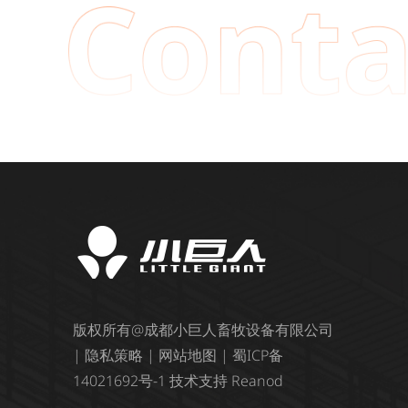
版权所有@成都小巨人畜牧设备有限公司
|
隐私策略
|
网站地图
|
蜀ICP备
14021692号-1
技术支持
Reanod