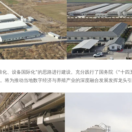
 Settings
准化、设备国际化”的思路进行建设。充分践行了国务院《“十四
。将为推动当地数字经济与养殖产业的深度融合发展发挥龙头引
kies on our website to give you the most relevant experie
g your preferences and repeat visits. By clicking "Accept A
 the use of ALL the cookies. However, you may visit "Cooki
to provide a controlled consent.
licy
|
lmprint
|
Cookie Settings