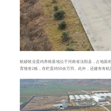
航硕牧业蛋鸡养殖基地位于河南省汝阳县，占地面积
育雏舍2栋，存栏蛋鸡50余万羽。此外，还建有有