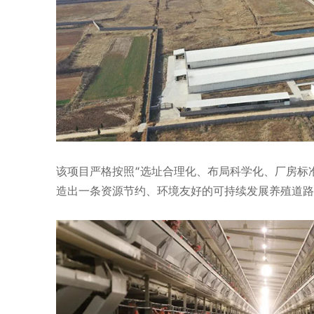
Privacy
该项目严格按照“选址合理化、布局科学化、厂房标
造出一条资源节约、环境友好的可持续发展养殖道路
We use coo
rememberin
consent to
Settings" 
Privacy Po