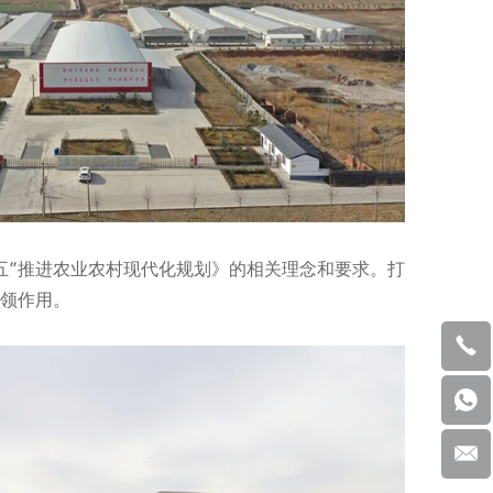
五”推进农业农村现代化规划》的相关理念和要求。打
领作用。
nce by
ll", you
+
8
es
6
4
0
0
8
5