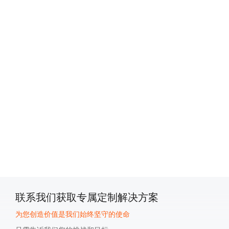
Privacy Settings
We use cookies on our website to give you the
most relevant experience by remembering your
preferences and repeat visits. By clicking
"Accept All", you consent to the use of ALL the
cookies. However, you may visit "Cookies
Settings" to provide a controlled consent.
Privacy Policy
|
lmprint
|
Cookie Settings
Accepet All >>
Deny
Powered by Usercentrics Consent Management
联系我们获取专属定制解决方案
为您创造价值是我们始终坚守的使命