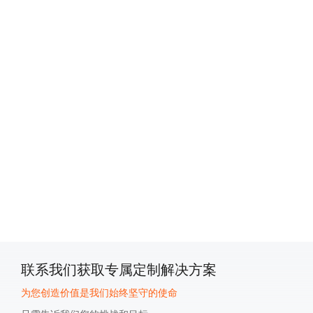
Privacy Settings
We use cookies on our website to give you the
most relevant experience by remembering your
preferences and repeat visits. By clicking
"Accept All", you consent to the use of ALL the
cookies. However, you may visit "Cookies
Settings" to provide a controlled consent.
Privacy Policy
|
lmprint
|
Cookie Settings
Accepet All >>
Deny
Powered by Usercentrics Consent Management
联系我们获取专属定制解决方案
为您创造价值是我们始终坚守的使命