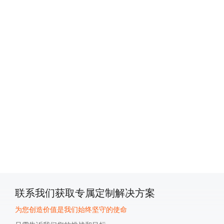
Privacy Settings
We use cookies on our website to give you the
most relevant experience by remembering your
preferences and repeat visits. By clicking
"Accept All", you consent to the use of ALL the
cookies. However, you may visit "Cookies
Settings" to provide a controlled consent.
Privacy Policy
|
lmprint
|
Cookie Settings
Accepet All >>
Deny
Powered by Usercentrics Consent Management
联系我们获取专属定制解决方案
为您创造价值是我们始终坚守的使命