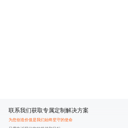
Privacy Settings
We use cookies on our website to give you the
most relevant experience by remembering your
preferences and repeat visits. By clicking
"Accept All", you consent to the use of ALL the
cookies. However, you may visit "Cookies
Settings" to provide a controlled consent.
Privacy Policy
|
lmprint
|
Cookie Settings
Accepet All >>
Deny
Powered by Usercentrics Consent Management
联系我们获取专属定制解决方案
为您创造价值是我们始终坚守的使命