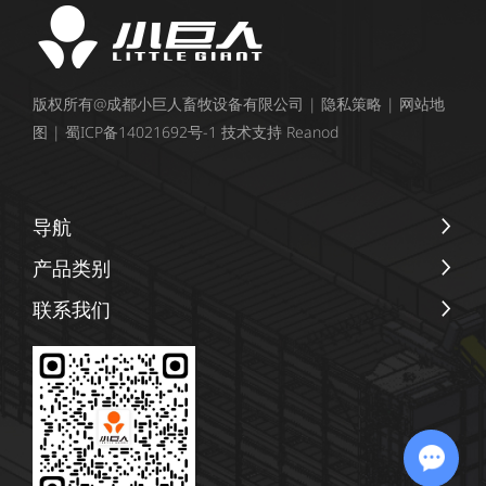
版权所有@成都小巨人畜牧设备有限公司 |
隐私策略
|
网站地
图
|
蜀ICP备14021692号-1
技术支持
Reanod
导航
产品类别
联系我们
+