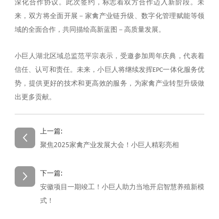
深化合作协议。此次签约，标志着双方合作迈入新阶段。未
－
来，双方将全面开展
家禽产业链升级、数字化管理赋能等领
－
域的全面合作，共同描绘高新蓝图
高质量发展。
小巨人湖北区域总监范平宗表示，受邀参加周年庆典，代表着
信任、认可和责任。未来，小巨人将继续发挥EPC一体化服务优
势，提供更好的技术和更高效的服务，为家禽产业转型升级做
出更多贡献。
上一篇:
聚焦2025家禽产业发展大会！小巨人精彩亮相
Privacy Settings
We use cookies on our website to give you the
下一篇:
most relevant experience by remembering your
安徽项目一期竣工！小巨人助力当地开启智慧养殖新模
preferences and repeat visits. By clicking
式！
"Accept All", you consent to the use of ALL the