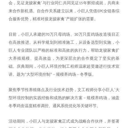
’
会，见证龙骏家禽
与行业同仁共同见证15年辉煌成就，共商未
来合作新机遇。自合作关系建立以来，小巨人凭借EPC全链条综
’
合服务优势，精准对接龙骏家禽
产能扩张的需要。
目前，小巨人承建的70万只母鸡场、30万只蛋鸡场改造项目正
在高效推进。从科学规划到精准施工，从设备选型到实施，小
巨人专业团队以严格的标准和高效的执行力，帮助龙骏家禽扩
大养殖规模、提高效益，为更深层次的合作奠定了坚实的基
础。庆典期间，小巨人环境控制工程师温家超受邀进行技术宣
－
–
讲。题为“大型环境控制”
规模养鸡场
冬季版。
’
聚焦季节性养殖痛点及行业技术趋势，文工程师分享小巨人
大
－
型环境控制的实践经验和成熟的解决方案
规模养鸡场，涵盖
冬季鸡舍温度精准调控、通风系统优化等关键环节。
活动期间，小巨人与龙骏家禽正式成为战略合作伙伴，并签署