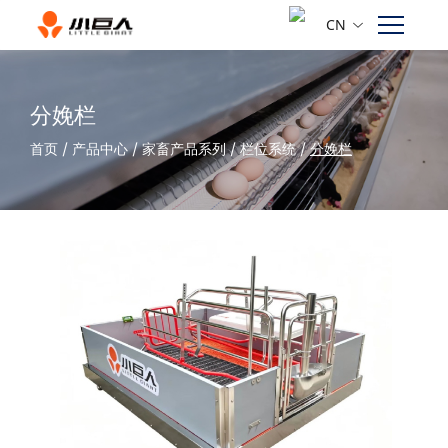
CN
分娩栏
首页
/
产品中心
/
家畜产品系列
/
栏位系统
/
分娩栏