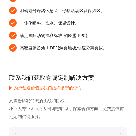
Accepet All >>
Deny
明确划分母猪休息区、仔猪活动区及保温区。
Powered by Usercentrics Consent Management
一体化喂料、饮水、保温设计。
满足国际动物福利标准(如欧盟IPPC)。
高密度聚乙烯(HDPE)漏粪地板,快速分离粪尿。
联系我们获取专属定制解决方案
为您创造价值是我们始终坚守的使命
只需告诉我们您的挑战和目标。
小巨人专业团队将及时与您联系，探索合作方向，免费提供前
期定制咨询服务。