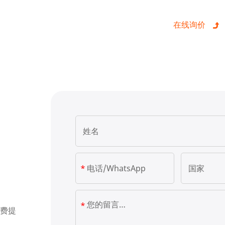
 Settings
kies on our website to give you the most relevant experie
g your preferences and repeat visits. By clicking "Accept A
 the use of ALL the cookies. However, you may visit "Cooki
to provide a controlled consent.
licy
|
lmprint
|
Cookie Settings
Accepet All >>
Deny
Powered by Usercentrics Consent Management
费提