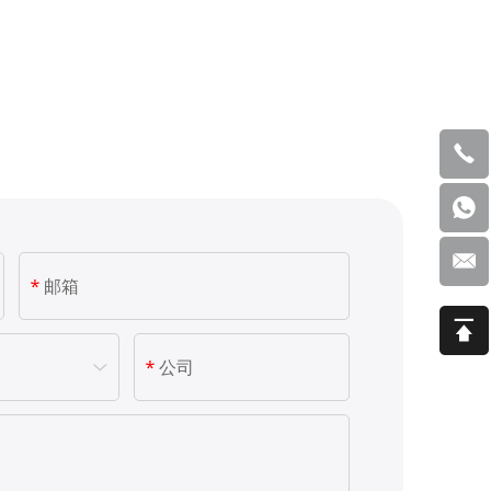
nce by
ll", you
+
8
es
6
4
0
0
8
5
5
9
5
5
1