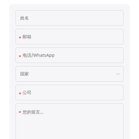
We use cookies on our website to give you the
most relevant experience by remembering your
preferences and repeat visits. By clicking
"Accept All", you consent to the use of ALL the
cookies. However, you may visit "Cookies
Settings" to provide a controlled consent.
Privacy Policy
|
lmprint
|
Cookie Settings
Accepet All >>
Deny
Powered by Usercentrics Consent Management