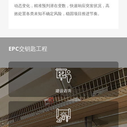
动态变化，精准预判潜在变数，快速响应突发状况，高
效处置各类未知不确定风险，稳固项目推进节奏。
Privacy Settings
EPC交钥匙工程
We use cookies on our website to give you the
most relevant experience by remembering your
preferences and repeat visits. By clicking
"Accept All", you consent to the use of ALL the
cookies. However, you may visit "Cookies
建设咨询
Settings" to provide a controlled consent.
Privacy Policy
|
lmprint
|
Cookie Settings
Accepet All >>
Deny